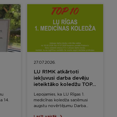
27.07.2026.
LU R1MK atkārtoti
iekļuvusi darba devēju
ieteiktāko koledžu TOP...
mu
Lepojamies, ka LU Rīgas 1.
a 14.
medicīnas koledža saņēmusi
augstu novērtējumu Darba...
Lasīt vairāk