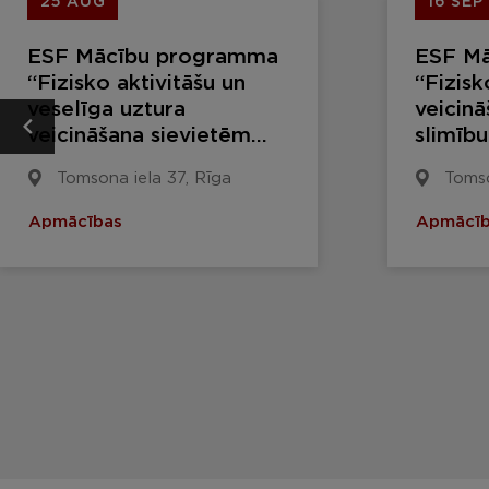
25 AUG
16 SEP
ESF Mācību programma
ESF M
“Fizisko aktivitāšu un
“Fizisk
veselīga uztura
veicin
veicināšana sievietēm
slimīb
grūtniecības un
Tomsona iela 37, Rīga
Tomso
pēcdzemdību, tai skaitā
zīdīšanas, periodā”
Apmācības
Apmācīb