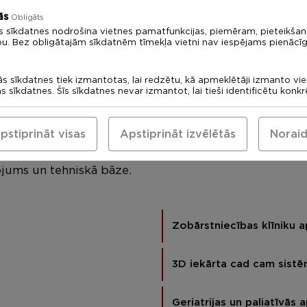
ās
Obligāts
s sīkdatnes nodrošina vietnes pamatfunkcijas, piemēram, pieteikša
bu. Bez obligātajām sīkdatnēm tīmekļa vietni nav iespējams pienācīg
ās sīkdatnes tiek izmantotas, lai redzētu, kā apmeklētāji izmanto vi
ās sīkdatnes. Šīs sīkdatnes nevar izmantot, lai tieši identificētu konk
pstiprināt visas
Apstiprināt izvēlētās
Noraid
jums un tehniskā bāze.
Zobārstniecības klīniku 
3D iekārta cad cam sist
Geriatrijas un paliatīvās