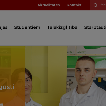
Aktualitātes
Kontakti
ējas
Studentiem
Tālākizglītība
Starptaut
gūsti
a