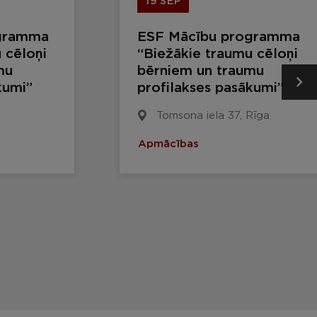
19 SEP
gramma
ESF Mācību programma
 cēloņi
“Biežākie traumu cēloņi
mu
bērniem un traumu
kumi”
profilakses pasākumi”
Tomsona iela 37, Rīga
Apmācības