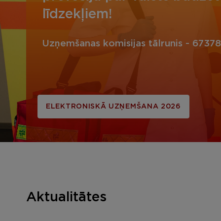
līdzekļiem!
Uzņemšanas komisijas tālrunis - 6737
ELEKTRONISKĀ UZŅEMŠANA 2026
Aktualitātes