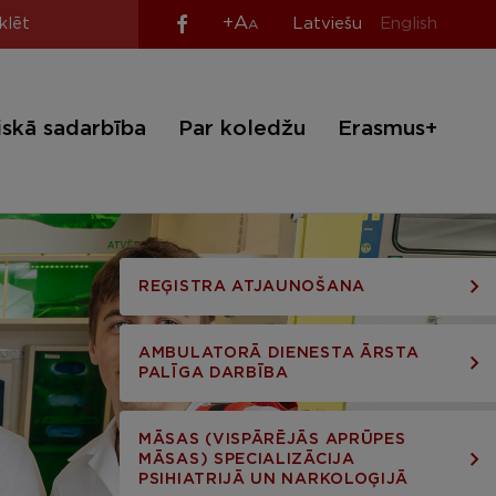
+A
Latviešu
English
A
iskā sadarbība
Par koledžu
Erasmus+
REĢISTRA ATJAUNOŠANA
AMBULATORĀ DIENESTA ĀRSTA
PALĪGA DARBĪBA
MĀSAS (VISPĀRĒJĀS APRŪPES
MĀSAS) SPECIALIZĀCIJA
PSIHIATRIJĀ UN NARKOLOĢIJĀ