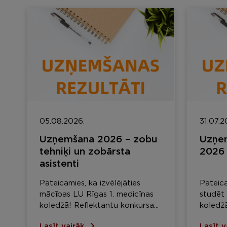
05.08.2026.
31.07.2
Uzņemšana 2026 – zobu
Uzņem
tehniķi un zobārsta
2026
asistenti
Pateicamies, ka izvēlējāties
Pateica
mācības LU Rīgas 1. medicīnas
studēt 
koledžā! Reflektantu konkursa...
koledžā
Lasīt vairāk
Lasīt 