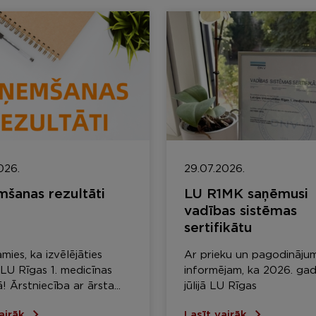
026.
29.07.2026.
šanas rezultāti
LU R1MK saņēmusi
vadības sistēmas
sertifikātu
mies, ka izvēlējāties
Ar prieku un pagodināju
LU Rīgas 1. medicīnas
informējam, ka 2026. gad
! Ārstniecība ar ārsta...
jūlijā LU Rīgas
vairāk
Lasīt vairāk