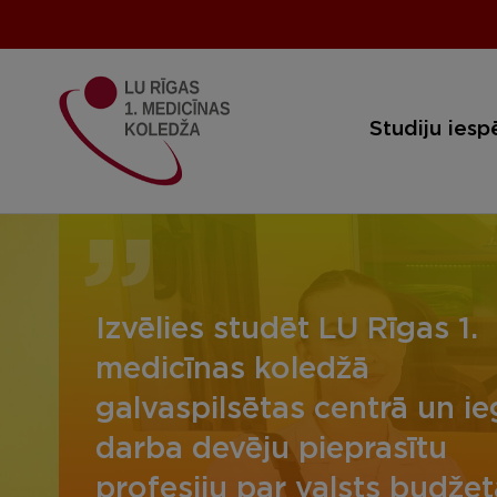
Studiju iesp
Izvēlies studēt LU Rīgas 1.
medicīnas koledžā
galvaspilsētas centrā un ie
darba devēju pieprasītu
profesiju par valsts budžet