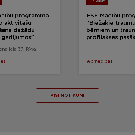
17 SEP
ācību programma
ESF Mācību pro
o aktivitāšu
“Biežākie traumu
āšana dažādu
bērniem un trau
u gadījumos”
profilakses pasā
na iela 37, Rīga
as
Apmācības
VISI NOTIKUMI