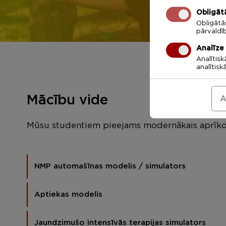
Obligāt
Obligātā
pārvaldī
Analīze
Analītisk
analītisk
Mācību vide
A
Mūsu studentiem pieejams modernākais aprīko
NMP automašīnas modelis / simulators
Aptiekas modelis
Jaundzimušo intensīvās terapijas simulators