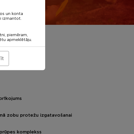
nos un konta
i izmantot.
etni, piemēram,
rētu apmeklētāju.
īt
aprīkojums
ēmā zobu protežu izgatavošanai
 aprūpes komplekss