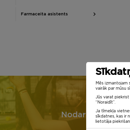
Farmaceita asistents
Sīkdatņ
Mēs izmantojam sa
vairāk par mūsu sī
Jūs varat piekrist
“Noraidīt”.
Ja tīmekļa vietnes
Nodarbību saraks
sīkdatnes, kas ir
lietotāja piekriša