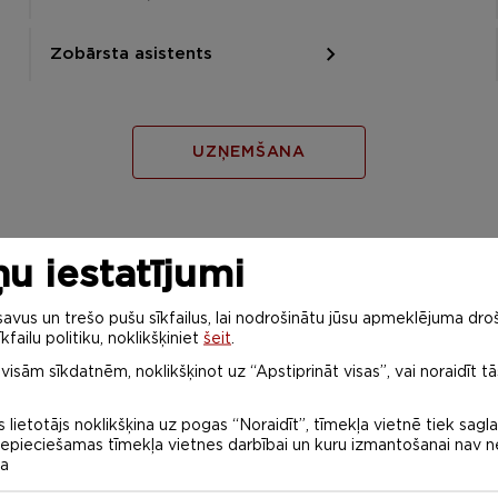
Zobārsta asistents
UZŅEMŠANA
u iestatījumi
vus un trešo pušu sīkfailus, lai nodrošinātu jūsu apmeklējuma droš
kfailu politiku, noklikšķiniet
šeit
.
 visām sīkdatnēm, noklikšķinot uz “Apstiprināt visas”, vai noraidīt tā
 lietotājs noklikšķina uz pogas “Noraidīt”, tīmekļa vietnē tiek sagl
ĪSĀ CIKLA PROFESIONĀLĀ
ts
 nepieciešamas tīmekļa vietnes darbībai un kuru izmantošanai nav
AUGSTĀKĀ IZGLĪTĪBA
na