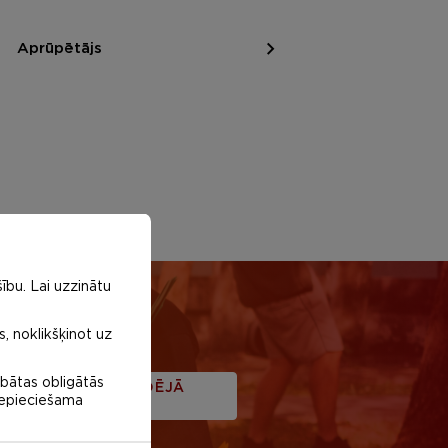
Aprūpētājs
ību. Lai uzzinātu
s, noklikšķinot uz
abātas obligātās
PROFESIONĀLĀ VIDĒJĀ
 nepieciešama
IZGLĪTĪBA