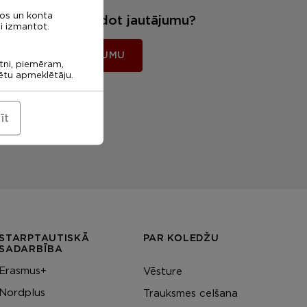
nos un konta
Vēlies mums uzdot jautājumu?
i izmantot.
UZDOT JAUTĀJUMU
etni, piemēram,
rētu apmeklētāju.
īt
STARPTAUTISKĀ
PAR KOLEDŽU
SADARBĪBA
Erasmus+
Vēsture
Nordplus
Trauksmes celšana