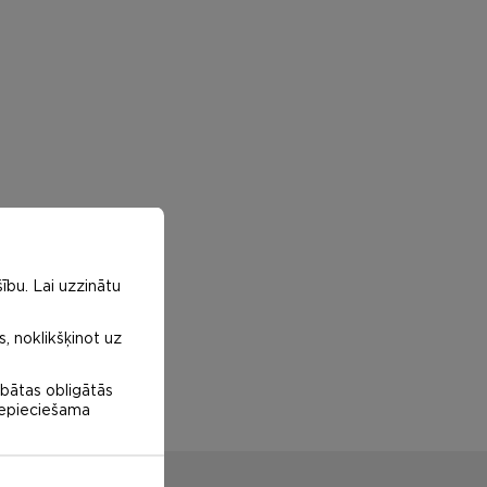
ību. Lai uzzinātu
s, noklikšķinot uz
abātas obligātās
 nepieciešama