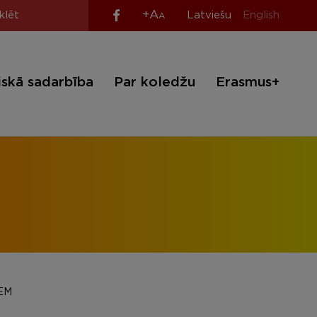
+A
Latviešu
English
A
iskā sadarbība
Par koledžu
Erasmus+
EM