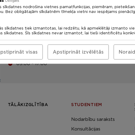
ās
Obligāts
s sīkdatnes nodrošina vietnes pamatfunkcijas, piemēram, pieteikša
LU Rīgas 1. medicīnas koledža
bu. Bez obligātajām sīkdatnēm tīmekļa vietni nav iespējams pienācīg
Uzņemšanas komisija: +371
67378094
ās sīkdatnes tiek izmantotas, lai redzētu, kā apmeklētāji izmanto vi
ās sīkdatnes. Šīs sīkdatnes nevar izmantot, lai tieši identificētu konk
medskola@medskola.lv
Eadrese
pstiprināt visas
Apstiprināt izvēlētās
Noraid
Tomsona iela 37, Rīga, LV-1013
09:00 - 17:00
TĀLĀKIZGLĪTĪBA
STUDENTIEM
Nodarbību saraksts
Konsultācijas