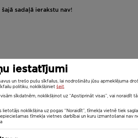
šajā sadaļā ierakstu nav!
u iestatījumi
vus un trešo pušu sīkfailus, lai nodrošinātu jūsu apmeklējuma droš
kfailu politiku, noklikšķiniet
šeit
.
 visām sīkdatnēm, noklikšķinot uz “Apstiprināt visas”, vai noraidīt tā
 lietotājs noklikšķina uz pogas “Noraidīt”, tīmekļa vietnē tiek sagl
 nepieciešamas tīmekļa vietnes darbībai un kuru izmantošanai nav
na