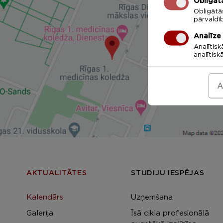
Obligāt
Obligātā
pārvaldī
Analīze
Analītisk
analītisk
A
AKTUALITĀTES
STUDIJU IESPĒJAS
Kalendārs
Uzņemšana
Galerija
Īsā cikla profesionālā