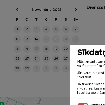
Diemžēl 
Novembris 2021
P
O
T
C
P
S
Sv
1
2
3
4
5
6
7
8
9
10
11
12
13
14
15
16
17
18
19
20
21
Sīkdatņ
22
23
24
25
26
27
28
Mēs izmantojam sa
vairāk par mūsu sī
29
30
1
2
3
4
5
Jūs varat piekrist
“Noraidīt”.
Ja tīmekļa vietnes
sīkdatnes, kas ir
lietotāja piekriša