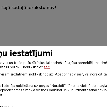
šajā sadaļā ierakstu nav!
u iestatījumi
vus un trešo pušu sīkfailus, lai nodrošinātu jūsu apmeklējuma droš
kfailu politiku, noklikšķiniet
šeit
.
 visām sīkdatnēm, noklikšķinot uz “Apstiprināt visas”, vai noraidīt tā
 lietotājs noklikšķina uz pogas “Noraidīt”, tīmekļa vietnē tiek sagl
 nepieciešamas tīmekļa vietnes darbībai un kuru izmantošanai nav
na