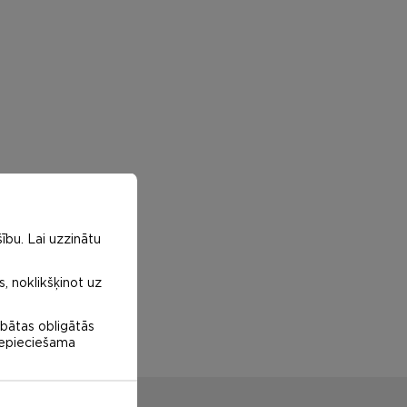
ību. Lai uzzinātu
s, noklikšķinot uz
abātas obligātās
 nepieciešama