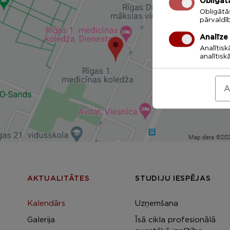
Obligāt
Obligātā
pārvaldī
Analīze
Analītisk
analītisk
A
AKTUALITĀTES
STUDIJU IESPĒJAS
Kalendārs
Uzņemšana
Galerija
Īsā cikla profesionālā