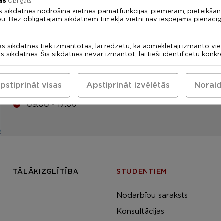
ās
Obligāts
s sīkdatnes nodrošina vietnes pamatfunkcijas, piemēram, pieteikša
LU Rīgas 1. medicīnas koledža
bu. Bez obligātajām sīkdatnēm tīmekļa vietni nav iespējams pienācīg
Uzņemšanas komisija: +371
67378094
ās sīkdatnes tiek izmantotas, lai redzētu, kā apmeklētāji izmanto vi
ās sīkdatnes. Šīs sīkdatnes nevar izmantot, lai tieši identificētu konk
medskola@medskola.lv
Eadrese
pstiprināt visas
Apstiprināt izvēlētās
Noraid
Tomsona iela 37, Rīga, LV-1013
09:00 - 17:00
TĀLĀKIZGLĪTĪBA
STUDENTIEM
Nodarbību saraksts
Konsultācijas