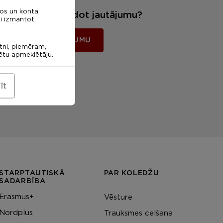
nos un konta
Vēlies mums uzdot jautājumu?
i izmantot.
UZDOT JAUTĀJUMU
etni, piemēram,
rētu apmeklētāju.
īt
STARPTAUTISKĀ
PAR KOLEDŽU
SADARBĪBA
Erasmus+
Vēsture
Nordplus
Trauksmes celšana