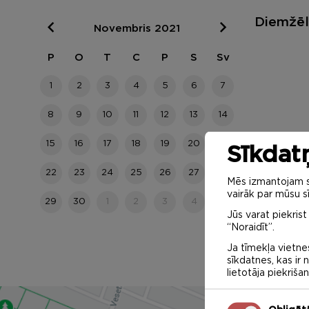
Diemžēl 
Novembris 2021
P
O
T
C
P
S
Sv
1
2
3
4
5
6
7
8
9
10
11
12
13
14
15
16
17
18
19
20
21
Sīkdatņ
22
23
24
25
26
27
28
Mēs izmantojam sa
vairāk par mūsu sī
29
30
1
2
3
4
5
Jūs varat piekrist
“Noraidīt”.
Ja tīmekļa vietnes
sīkdatnes, kas ir
lietotāja piekriša