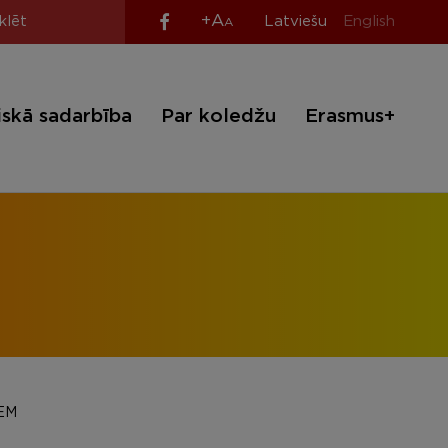
+A
Latviešu
English
A
iskā sadarbība
Par koledžu
Erasmus+
EM