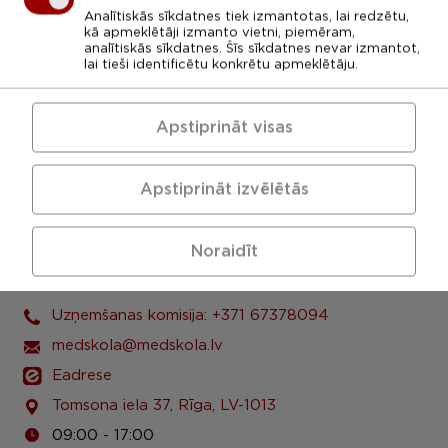
Analītiskās sīkdatnes tiek izmantotas, lai redzētu,
kā apmeklētāji izmanto vietni, piemēram,
analītiskās sīkdatnes. Šīs sīkdatnes nevar izmantot,
lai tieši identificētu konkrētu apmeklētāju.
Apstiprināt visas
Apstiprināt izvēlētās
Noraidīt
LU Rīgas 1. medicīnas koledža
Uzņemšanas komisija: +371 67378094
medskola@medskola.lv
Eadrese
Tomsona iela 37, Rīga, LV-1013
09:00 - 17:00