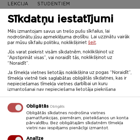
LEKCIJA
STUDENTIEM
Sīkdatņu iestatījumi
Novembris 2021
Mēs izmantojam savus un trešo pušu sīkfailus, lai
nodrošinātu jūsu apmeklējuma drošību. Lai uzzinātu vairāk
par mūsu sīkfailu politiku, noklikšķiniet
šeit
.
P
O
T
C
P
S
Sv
Jūs varat piekrist visām sīkdatnēm, noklikšķinot uz
1
2
3
4
5
6
7
“Apstiprināt visas”, vai noraidīt tās, noklikšķinot uz
“Noraidīt”.
8
9
10
11
12
13
14
Ja tīmekļa vietnes lietotājs noklikšķina uz pogas “Noraidīt”,
tīmekļa vietnē tiek saglabātas obligātās sīkdatnes, kas ir
15
16
17
18
19
20
21
nepieciešamas tīmekļa vietnes darbībai un kuru
izmantošanai nav nepieciešama lietotāja piekrišana
22
23
24
25
26
27
28
Obligātās
Obligāts
29
30
1
2
3
4
5
Obligātās sīkdatnes nodrošina vietnes
pamatfunkcijas, piemēram, pieteikšanos un konta
Diemžēl šajā sadaļā ierakstu nav!
pārvaldību. Bez obligātajām sīkdatnēm tīmekļa
vietni nav iespējams pienācīgi izmantot.
Analīze