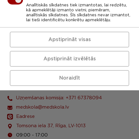
Analītiskās sīkdatnes tiek izmantotas, lai redzētu,
kā apmeklētāji izmanto vietni, piemēram,
analītiskās sīkdatnes. Šīs sīkdatnes nevar izmantot,
lai tieši identificētu konkrētu apmeklētāju.
Apstiprināt visas
Apstiprināt izvēlētās
Noraidīt
LU Rīgas 1. medicīnas koledža
Uzņemšanas komisija: +371 67378094
medskola@medskola.lv
Eadrese
Tomsona iela 37, Rīga, LV-1013
09:00 - 17:00