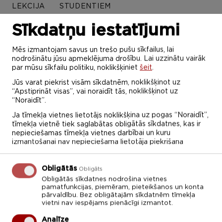
LEKCIJA
STUDENTIEM
Sīkdatņu iestatījumi
Jūnijs 2022
Mēs izmantojam savus un trešo pušu sīkfailus, lai
nodrošinātu jūsu apmeklējuma drošību. Lai uzzinātu vairāk
par mūsu sīkfailu politiku, noklikšķiniet
šeit
.
P
O
T
C
P
S
Sv
Jūs varat piekrist visām sīkdatnēm, noklikšķinot uz
30
31
1
2
3
4
5
“Apstiprināt visas”, vai noraidīt tās, noklikšķinot uz
“Noraidīt”.
6
7
8
9
10
11
12
Ja tīmekļa vietnes lietotājs noklikšķina uz pogas “Noraidīt”,
tīmekļa vietnē tiek saglabātas obligātās sīkdatnes, kas ir
13
14
15
16
17
18
19
nepieciešamas tīmekļa vietnes darbībai un kuru
izmantošanai nav nepieciešama lietotāja piekrišana
20
21
22
23
24
25
26
Obligātās
Obligāts
27
28
29
30
1
2
3
Obligātās sīkdatnes nodrošina vietnes
pamatfunkcijas, piemēram, pieteikšanos un konta
Diemžēl šajā sadaļā ierakstu nav!
pārvaldību. Bez obligātajām sīkdatnēm tīmekļa
vietni nav iespējams pienācīgi izmantot.
Analīze