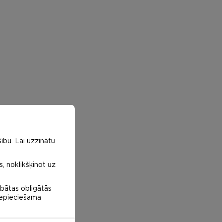
ību. Lai uzzinātu
s, noklikšķinot uz
abātas obligātās
 nepieciešama