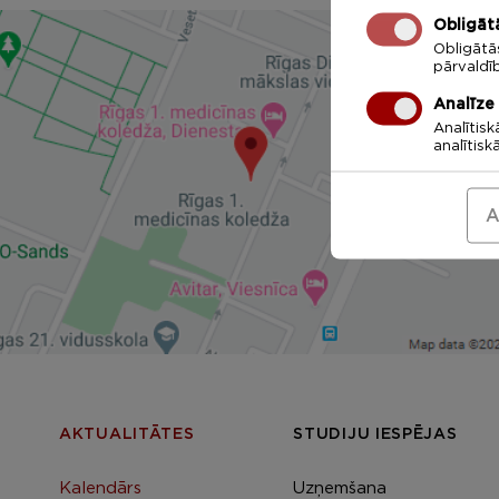
Obligāt
Obligātā
pārvaldī
Analīze
Analītisk
analītisk
A
AKTUALITĀTES
STUDIJU IESPĒJAS
Kalendārs
Uzņemšana