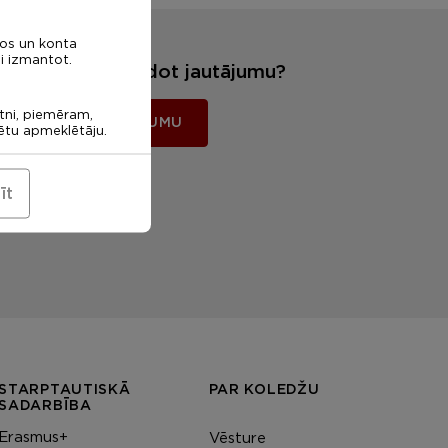
nos un konta
i izmantot.
Vēlies mums uzdot jautājumu?
etni, piemēram,
UZDOT JAUTĀJUMU
rētu apmeklētāju.
īt
STARPTAUTISKĀ
PAR KOLEDŽU
SADARBĪBA
Erasmus+
Vēsture