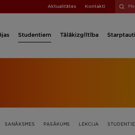
Aktualitātes
Kontakti
ējas
Studentiem
Tālākizglītība
Starptaut
SANĀKSMES
PASĀKUMS
LEKCIJA
STUDENTI