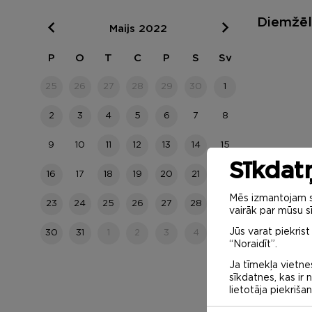
Diemžēl 
Maijs 2022
P
O
T
C
P
S
Sv
25
26
27
28
29
30
1
2
3
4
5
6
7
8
9
10
11
12
13
14
15
Sīkdatņ
16
17
18
19
20
21
22
Mēs izmantojam sa
23
24
25
26
27
28
29
vairāk par mūsu sī
Jūs varat piekrist
30
31
1
2
3
4
5
“Noraidīt”.
Ja tīmekļa vietnes
sīkdatnes, kas ir
lietotāja piekriša