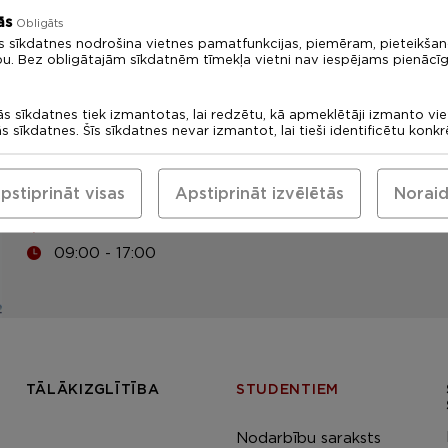
ās
Obligāts
s sīkdatnes nodrošina vietnes pamatfunkcijas, piemēram, pieteikša
bu. Bez obligātajām sīkdatnēm tīmekļa vietni nav iespējams pienācīg
LU Rīgas 1. medicīnas koledža
Uzņemšanas komisija: +371
ās sīkdatnes tiek izmantotas, lai redzētu, kā apmeklētāji izmanto vi
ās sīkdatnes. Šīs sīkdatnes nevar izmantot, lai tieši identificētu konk
67378094
medskola@medskola.lv
pstiprināt visas
Apstiprināt izvēlētās
Noraid
Eadrese
Tomsona iela 37, Rīga, LV-1013
09:00 - 17:00
TĀLĀKIZGLĪTĪBA
STUDENTIEM
Nodarbību saraksts