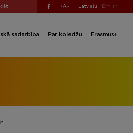
+A
Latviešu
English
A
iskā sadarbība
Par koledžu
Erasmus+
EM