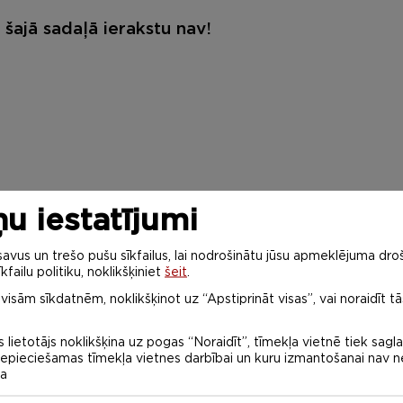
šajā sadaļā ierakstu nav!
u iestatījumi
vus un trešo pušu sīkfailus, lai nodrošinātu jūsu apmeklējuma droš
kfailu politiku, noklikšķiniet
šeit
.
 visām sīkdatnēm, noklikšķinot uz “Apstiprināt visas”, vai noraidīt tā
 lietotājs noklikšķina uz pogas “Noraidīt”, tīmekļa vietnē tiek sagl
 nepieciešamas tīmekļa vietnes darbībai un kuru izmantošanai nav
na