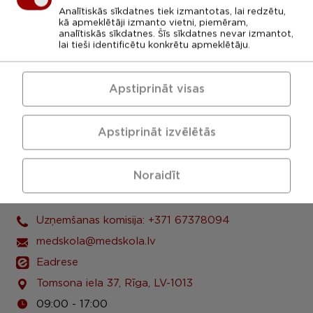
Analītiskās sīkdatnes tiek izmantotas, lai redzētu,
kā apmeklētāji izmanto vietni, piemēram,
analītiskās sīkdatnes. Šīs sīkdatnes nevar izmantot,
lai tieši identificētu konkrētu apmeklētāju.
Apstiprināt visas
Apstiprināt izvēlētās
Noraidīt
LU Rīgas 1. medicīnas koledža
Uzņemšanas komisija: +371 67378094
medskola@medskola.lv
Eadrese
Tomsona iela 37, Rīga, LV-1013
09:00 - 17:00