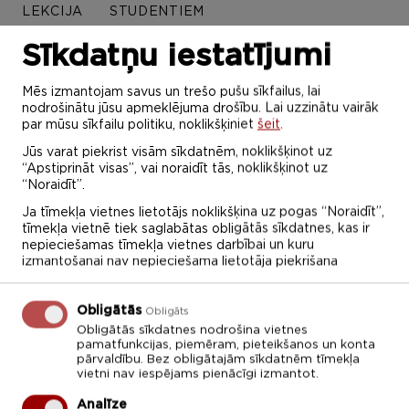
LEKCIJA
STUDENTIEM
Sīkdatņu iestatījumi
Aprīlis 2022
Mēs izmantojam savus un trešo pušu sīkfailus, lai
nodrošinātu jūsu apmeklējuma drošību. Lai uzzinātu vairāk
par mūsu sīkfailu politiku, noklikšķiniet
šeit
.
P
O
T
C
P
S
Sv
Jūs varat piekrist visām sīkdatnēm, noklikšķinot uz
28
29
30
31
1
2
3
“Apstiprināt visas”, vai noraidīt tās, noklikšķinot uz
“Noraidīt”.
4
5
6
7
8
9
10
Ja tīmekļa vietnes lietotājs noklikšķina uz pogas “Noraidīt”,
tīmekļa vietnē tiek saglabātas obligātās sīkdatnes, kas ir
11
12
13
14
15
16
17
nepieciešamas tīmekļa vietnes darbībai un kuru
izmantošanai nav nepieciešama lietotāja piekrišana
18
19
20
21
22
23
24
Obligātās
Obligāts
25
26
27
28
29
30
1
Obligātās sīkdatnes nodrošina vietnes
pamatfunkcijas, piemēram, pieteikšanos un konta
Diemžēl šajā sadaļā ierakstu nav!
pārvaldību. Bez obligātajām sīkdatnēm tīmekļa
vietni nav iespējams pienācīgi izmantot.
Analīze