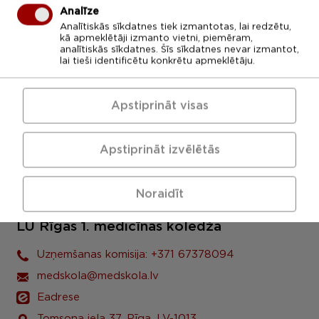
Analīze
Analītiskās sīkdatnes tiek izmantotas, lai redzētu,
kā apmeklētāji izmanto vietni, piemēram,
analītiskās sīkdatnes. Šīs sīkdatnes nevar izmantot,
lai tieši identificētu konkrētu apmeklētāju.
Apstiprināt visas
Apstiprināt izvēlētās
Noraidīt
LU Rīgas 1. medicīnas koledža
Uzņemšanas komisija: +371 67378094
medskola@medskola.lv
Eadrese
Tomsona iela 37, Rīga, LV-1013