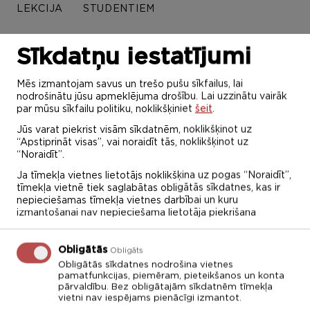
LEKCIJA
STUDENTIEM
Sīkdatņu iestatījumi
Maijs 2022
Mēs izmantojam savus un trešo pušu sīkfailus, lai
nodrošinātu jūsu apmeklējuma drošību. Lai uzzinātu vairāk
P
O
T
C
P
S
Sv
par mūsu sīkfailu politiku, noklikšķiniet
šeit
.
25
26
27
28
29
30
1
Jūs varat piekrist visām sīkdatnēm, noklikšķinot uz
“Apstiprināt visas”, vai noraidīt tās, noklikšķinot uz
“Noraidīt”.
2
3
4
5
6
7
8
Ja tīmekļa vietnes lietotājs noklikšķina uz pogas “Noraidīt”,
9
10
11
12
13
14
15
tīmekļa vietnē tiek saglabātas obligātās sīkdatnes, kas ir
nepieciešamas tīmekļa vietnes darbībai un kuru
izmantošanai nav nepieciešama lietotāja piekrišana
16
17
18
19
20
21
22
23
24
25
26
27
28
29
Obligātās
Obligāts
Obligātās sīkdatnes nodrošina vietnes
30
31
1
2
3
4
5
pamatfunkcijas, piemēram, pieteikšanos un konta
pārvaldību. Bez obligātajām sīkdatnēm tīmekļa
Diemžēl šajā sadaļā ierakstu nav!
vietni nav iespējams pienācīgi izmantot.