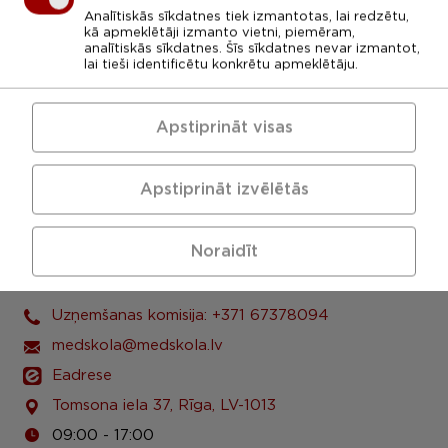
Analītiskās sīkdatnes tiek izmantotas, lai redzētu,
kā apmeklētāji izmanto vietni, piemēram,
analītiskās sīkdatnes. Šīs sīkdatnes nevar izmantot,
lai tieši identificētu konkrētu apmeklētāju.
Apstiprināt visas
Apstiprināt izvēlētās
Noraidīt
LU Rīgas 1. medicīnas koledža
Uzņemšanas komisija: +371 67378094
medskola@medskola.lv
Eadrese
Tomsona iela 37, Rīga, LV-1013
09:00 - 17:00