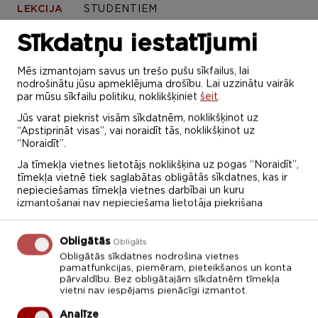
LEKCIJA
STUDENTIEM
Sīkdatņu iestatījumi
Marts 2022
Mēs izmantojam savus un trešo pušu sīkfailus, lai
nodrošinātu jūsu apmeklējuma drošību. Lai uzzinātu vairāk
par mūsu sīkfailu politiku, noklikšķiniet
šeit
.
P
O
T
C
P
S
Sv
Jūs varat piekrist visām sīkdatnēm, noklikšķinot uz
28
1
2
3
4
5
6
“Apstiprināt visas”, vai noraidīt tās, noklikšķinot uz
“Noraidīt”.
7
8
9
10
11
12
13
Ja tīmekļa vietnes lietotājs noklikšķina uz pogas “Noraidīt”,
tīmekļa vietnē tiek saglabātas obligātās sīkdatnes, kas ir
14
15
16
17
18
19
20
nepieciešamas tīmekļa vietnes darbībai un kuru
izmantošanai nav nepieciešama lietotāja piekrišana
21
22
23
24
25
26
27
Obligātās
Obligāts
28
29
30
31
1
2
3
Obligātās sīkdatnes nodrošina vietnes
pamatfunkcijas, piemēram, pieteikšanos un konta
Diemžēl šajā sadaļā ierakstu nav!
pārvaldību. Bez obligātajām sīkdatnēm tīmekļa
vietni nav iespējams pienācīgi izmantot.
Analīze