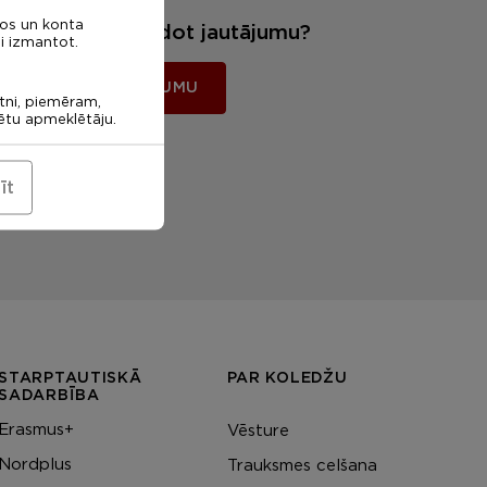
nos un konta
Vēlies mums uzdot jautājumu?
i izmantot.
UZDOT JAUTĀJUMU
etni, piemēram,
rētu apmeklētāju.
īt
STARPTAUTISKĀ
PAR KOLEDŽU
SADARBĪBA
Erasmus+
Vēsture
Nordplus
Trauksmes celšana