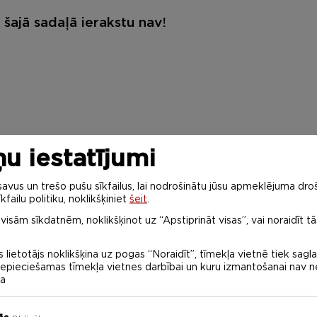
šajā sadaļā ierakstu nav!
u iestatījumi
vus un trešo pušu sīkfailus, lai nodrošinātu jūsu apmeklējuma droš
kfailu politiku, noklikšķiniet
šeit
.
 visām sīkdatnēm, noklikšķinot uz “Apstiprināt visas”, vai noraidīt tā
 lietotājs noklikšķina uz pogas “Noraidīt”, tīmekļa vietnē tiek sagl
 nepieciešamas tīmekļa vietnes darbībai un kuru izmantošanai nav
na