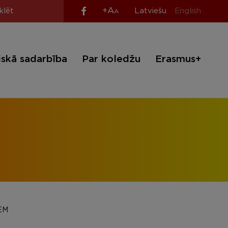
+A
Latviešu
English
A
iskā sadarbība
Par koledžu
Erasmus+
EM