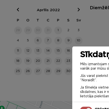
Diemžēl 
Aprīlis 2022
P
O
T
C
P
S
Sv
28
29
30
31
1
2
3
4
5
6
7
8
9
10
11
12
13
14
15
16
17
Sīkdatņ
18
19
20
21
22
23
24
Mēs izmantojam sa
vairāk par mūsu sī
25
26
27
28
29
30
1
Jūs varat piekrist
“Noraidīt”.
Ja tīmekļa vietnes
sīkdatnes, kas ir
lietotāja piekriša