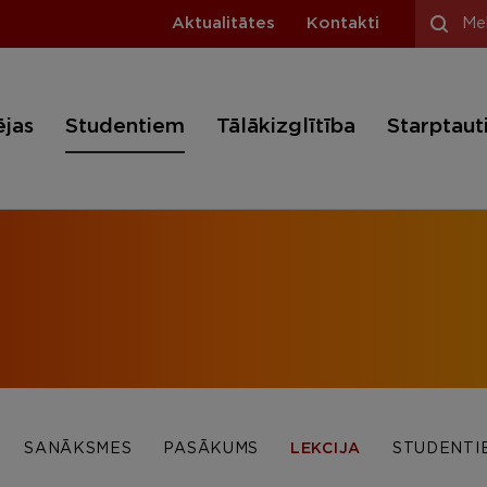
Aktualitātes
Kontakti
ējas
Studentiem
Tālākizglītība
Starptaut
SANĀKSMES
PASĀKUMS
LEKCIJA
STUDENTI