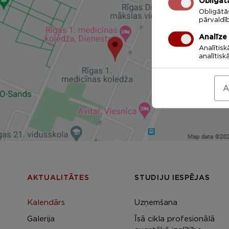
Obligāt
Obligātā
pārvaldī
Analīze
Analītisk
analītisk
A
AKTUALITĀTES
STUDIJU IESPĒJAS
Kalendārs
Uzņemšana
Galerija
Īsā cikla profesionālā