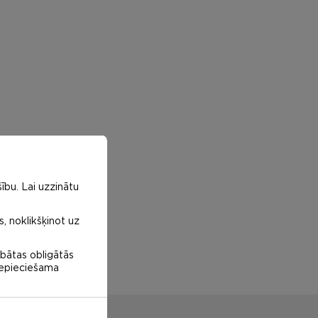
ību. Lai uzzinātu
s, noklikšķinot uz
abātas obligātās
 nepieciešama