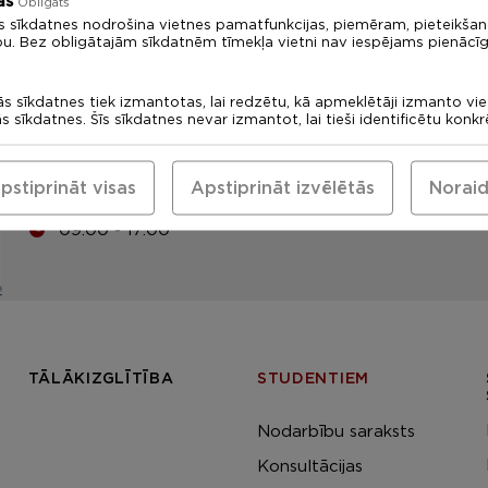
ās
Obligāts
s sīkdatnes nodrošina vietnes pamatfunkcijas, piemēram, pieteikša
LU Rīgas 1. medicīnas koledža
bu. Bez obligātajām sīkdatnēm tīmekļa vietni nav iespējams pienācīg
Uzņemšanas komisija: +371
67378094
ās sīkdatnes tiek izmantotas, lai redzētu, kā apmeklētāji izmanto vi
ās sīkdatnes. Šīs sīkdatnes nevar izmantot, lai tieši identificētu konk
medskola@medskola.lv
Eadrese
pstiprināt visas
Apstiprināt izvēlētās
Noraid
Tomsona iela 37, Rīga, LV-1013
09:00 - 17:00
TĀLĀKIZGLĪTĪBA
STUDENTIEM
Nodarbību saraksts
Konsultācijas