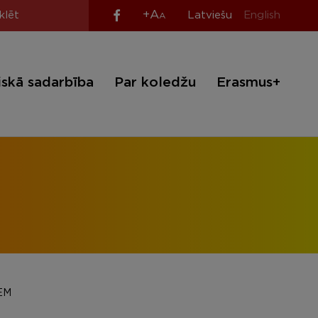
+A
Latviešu
English
A
iskā sadarbība
Par koledžu
Erasmus+
EM