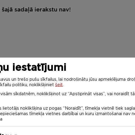
šajā sadaļā ierakstu nav!
u iestatījumi
vus un trešo pušu sīkfailus, lai nodrošinātu jūsu apmeklējuma droš
kfailu politiku, noklikšķiniet
šeit
.
 visām sīkdatnēm, noklikšķinot uz “Apstiprināt visas”, vai noraidīt tā
 lietotājs noklikšķina uz pogas “Noraidīt”, tīmekļa vietnē tiek sagl
 nepieciešamas tīmekļa vietnes darbībai un kuru izmantošanai nav
na