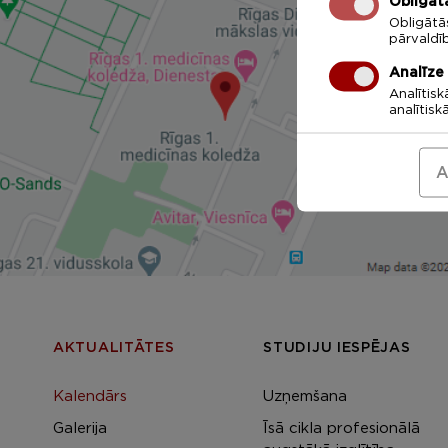
Obligāt
Obligātā
pārvaldī
Analīze
Analītisk
analītisk
A
AKTUALITĀTES
STUDIJU IESPĒJAS
Kalendārs
Uzņemšana
Galerija
Īsā cikla profesionālā