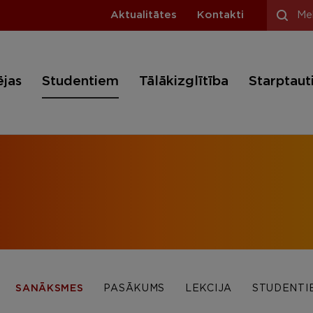
Aktualitātes
Kontakti
ējas
Studentiem
Tālākizglītība
Starptaut
SANĀKSMES
PASĀKUMS
LEKCIJA
STUDENTI