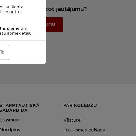
nos un konta
Vēlies mums uzdot jautājumu?
i izmantot.
UZDOT JAUTĀJUMU
etni, piemēram,
rētu apmeklētāju.
īt
STARPTAUTISKĀ
PAR KOLEDŽU
SADARBĪBA
Erasmus+
Vēsture
Nordplus
Trauksmes celšana