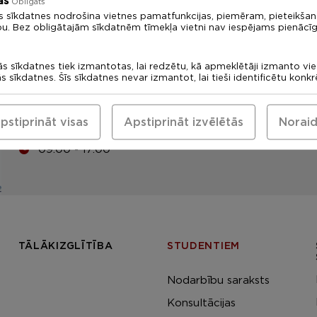
ās
Obligāts
s sīkdatnes nodrošina vietnes pamatfunkcijas, piemēram, pieteikša
LU Rīgas 1. medicīnas koledža
bu. Bez obligātajām sīkdatnēm tīmekļa vietni nav iespējams pienācīg
Uzņemšanas komisija: +371
67378094
ās sīkdatnes tiek izmantotas, lai redzētu, kā apmeklētāji izmanto vi
ās sīkdatnes. Šīs sīkdatnes nevar izmantot, lai tieši identificētu konk
medskola@medskola.lv
Eadrese
pstiprināt visas
Apstiprināt izvēlētās
Noraid
Tomsona iela 37, Rīga, LV-1013
09:00 - 17:00
TĀLĀKIZGLĪTĪBA
STUDENTIEM
Nodarbību saraksts
Konsultācijas