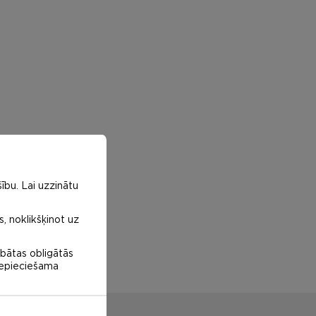
ību. Lai uzzinātu
s, noklikšķinot uz
abātas obligātās
 nepieciešama