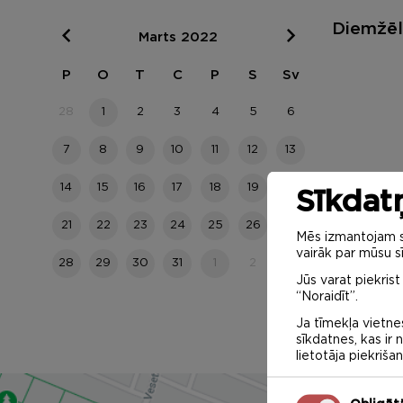
Diemžēl 
Marts 2022
P
O
T
C
P
S
Sv
28
1
2
3
4
5
6
7
8
9
10
11
12
13
14
15
16
17
18
19
20
Sīkdatņ
21
22
23
24
25
26
27
Mēs izmantojam sa
vairāk par mūsu sī
28
29
30
31
1
2
3
Jūs varat piekrist
“Noraidīt”.
Ja tīmekļa vietnes
sīkdatnes, kas ir
lietotāja piekriša