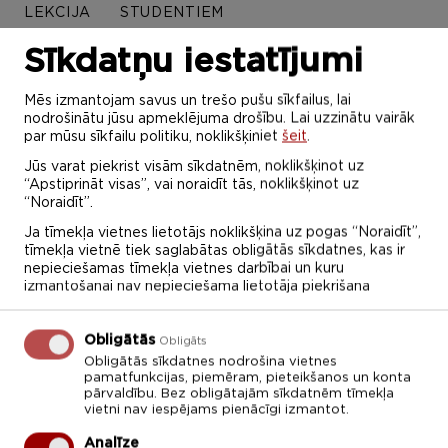
LEKCIJA
STUDENTIEM
Sīkdatņu iestatījumi
Marts 2022
Mēs izmantojam savus un trešo pušu sīkfailus, lai
nodrošinātu jūsu apmeklējuma drošību. Lai uzzinātu vairāk
par mūsu sīkfailu politiku, noklikšķiniet
šeit
.
P
O
T
C
P
S
Sv
Jūs varat piekrist visām sīkdatnēm, noklikšķinot uz
28
1
2
3
4
5
6
“Apstiprināt visas”, vai noraidīt tās, noklikšķinot uz
“Noraidīt”.
7
8
9
10
11
12
13
Ja tīmekļa vietnes lietotājs noklikšķina uz pogas “Noraidīt”,
tīmekļa vietnē tiek saglabātas obligātās sīkdatnes, kas ir
14
15
16
17
18
19
20
nepieciešamas tīmekļa vietnes darbībai un kuru
izmantošanai nav nepieciešama lietotāja piekrišana
21
22
23
24
25
26
27
Obligātās
Obligāts
28
29
30
31
1
2
3
Obligātās sīkdatnes nodrošina vietnes
pamatfunkcijas, piemēram, pieteikšanos un konta
Diemžēl šajā sadaļā ierakstu nav!
pārvaldību. Bez obligātajām sīkdatnēm tīmekļa
vietni nav iespējams pienācīgi izmantot.
Analīze