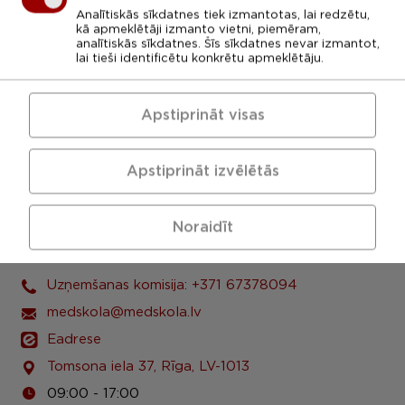
Analītiskās sīkdatnes tiek izmantotas, lai redzētu,
kā apmeklētāji izmanto vietni, piemēram,
analītiskās sīkdatnes. Šīs sīkdatnes nevar izmantot,
lai tieši identificētu konkrētu apmeklētāju.
Apstiprināt visas
Apstiprināt izvēlētās
Noraidīt
LU Rīgas 1. medicīnas koledža
Uzņemšanas komisija: +371 67378094
medskola@medskola.lv
Eadrese
Tomsona iela 37, Rīga, LV-1013
09:00 - 17:00