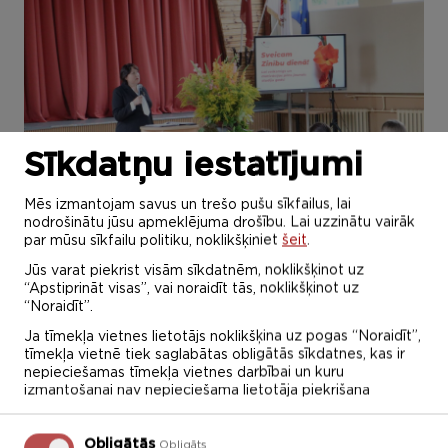
Sīkdatņu iestatījumi
Mēs izmantojam savus un trešo pušu sīkfailus, lai
01.09.2025.
nodrošinātu jūsu apmeklējuma drošību. Lai uzzinātu vairāk
par mūsu sīkfailu politiku, noklikšķiniet
šeit
.
1. septembrī LU R1MK notika Zinību dienai
Jūs varat piekrist visām sīkdatnēm, noklikšķinot uz
veltīts pasākums.
“Apstiprināt visas”, vai noraidīt tās, noklikšķinot uz
“Noraidīt”.
Jaunie studenti tika iepazīstināti ar studiju
Ja tīmekļa vietnes lietotājs noklikšķina uz pogas “Noraidīt”,
procesa norisi un aktualitātēm.
tīmekļa vietnē tiek saglabātas obligātās sīkdatnes, kas ir
nepieciešamas tīmekļa vietnes darbībai un kuru
Veiksmi un izdošanos studijas uzsākot!
izmantošanai nav nepieciešama lietotāja piekrišana
Obligātās
Obligāts