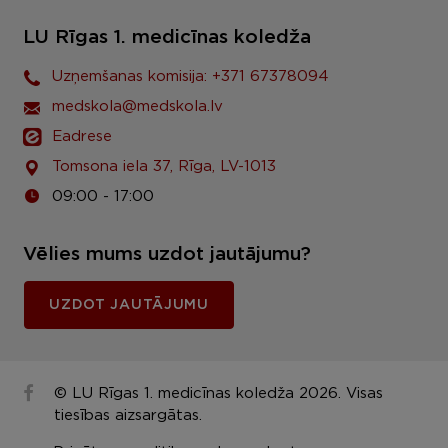
LU Rīgas 1. medicīnas koledža
Uzņemšanas komisija: +371 67378094
medskola@medskola.lv
Eadrese
Tomsona iela 37, Rīga, LV-1013
09:00 - 17:00
Vēlies mums uzdot jautājumu?
UZDOT JAUTĀJUMU
© LU Rīgas 1. medicīnas koledža 2026. Visas
tiesības aizsargātas.