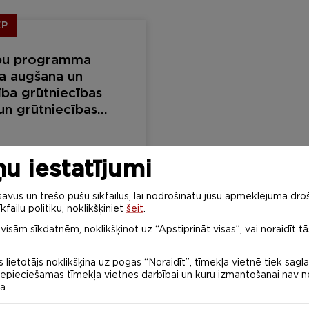
EP
bu programma
a augšana un
tība grūtniecības
 un grūtniecības
tēšana”
sona iela 37, Rīga
u iestatījumi
ības
vus un trešo pušu sīkfailus, lai nodrošinātu jūsu apmeklējuma droš
kfailu politiku, noklikšķiniet
šeit
.
 visām sīkdatnēm, noklikšķinot uz “Apstiprināt visas”, vai noraidīt tā
 lietotājs noklikšķina uz pogas “Noraidīt”, tīmekļa vietnē tiek sagl
 nepieciešamas tīmekļa vietnes darbībai un kuru izmantošanai nav
na