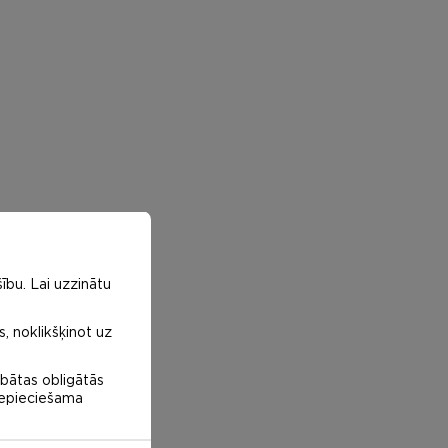
ību. Lai uzzinātu
s, noklikšķinot uz
abātas obligātās
 nepieciešama