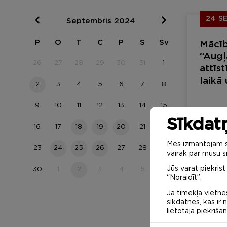
24 S
Septembris 2024
P
O
T
C
P
S
Sv
Mācī
“Augļ
26
27
28
29
30
31
1
attīs
laikā
2
3
4
5
6
7
8
izvēr
9
10
11
12
13
14
15
Tom
Sīkdatņ
16
17
18
19
20
21
22
Apmāc
Mēs izmantojam sa
23
24
25
26
27
28
29
vairāk par mūsu sī
Jūs varat piekrist
30
1
2
3
4
5
6
“Noraidīt”.
Ja tīmekļa vietnes
sīkdatnes, kas ir
lietotāja piekriša