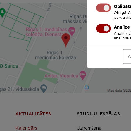
Obligāt
Obligātā
pārvaldī
Analīze
Analītisk
analītisk
A
AKTUALITĀTES
STUDIJU IESPĒJAS
Kalendārs
Uzņemšana