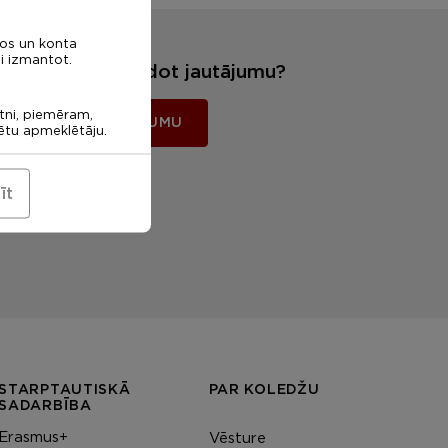
nos un konta
i izmantot.
Vēlies mums uzdot jautājumu?
etni, piemēram,
UZDOT JAUTĀJUMU
rētu apmeklētāju.
īt
STARPTAUTISKĀ
PAR KOLEDŽU
SADARBĪBA
Erasmus+
Vēsture