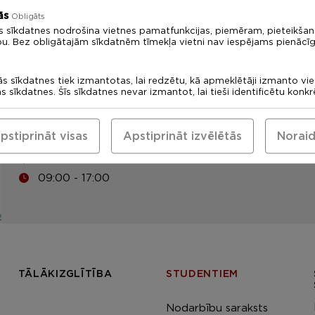
ās
Obligāts
s sīkdatnes nodrošina vietnes pamatfunkcijas, piemēram, pieteikša
bu. Bez obligātajām sīkdatnēm tīmekļa vietni nav iespējams pienācīg
LU Rīgas 1. medicīnas koledža
Uzņemšanas komisija: +371
ās sīkdatnes tiek izmantotas, lai redzētu, kā apmeklētāji izmanto vi
ās sīkdatnes. Šīs sīkdatnes nevar izmantot, lai tieši identificētu konk
67378094
medskola@medskola.lv
pstiprināt visas
Apstiprināt izvēlētās
Noraid
Eadrese
Tomsona iela 37, Rīga, LV-1013
09:00 - 17:00
TĀLĀKIZGLĪTĪBA
STUDENTIEM
Nodarbību saraksts