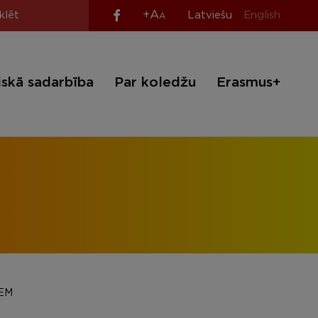
+A
Latviešu
English
A
iskā sadarbība
Par koledžu
Erasmus+
EM