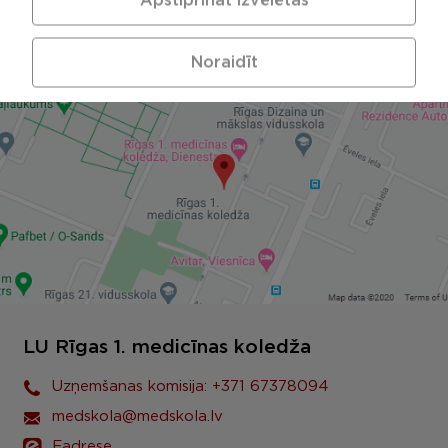
Apstiprināt izvēlētās
Noraidīt
LU Rīgas 1. medicīnas koledža
Uzņemšanas komisija: +371 67378094
medskola@medskola.lv
Eadrese