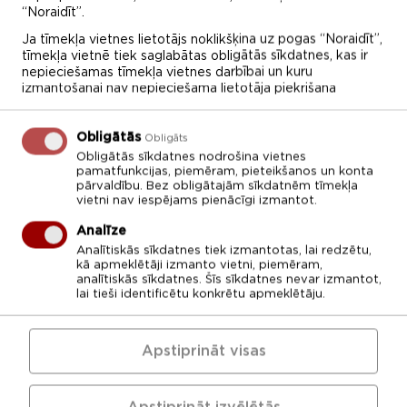
“Noraidīt”.
Ja tīmekļa vietnes lietotājs noklikšķina uz pogas “Noraidīt”,
tīmekļa vietnē tiek saglabātas obligātās sīkdatnes, kas ir
nepieciešamas tīmekļa vietnes darbībai un kuru
izmantošanai nav nepieciešama lietotāja piekrišana
Obligātās
Obligāts
Obligātās sīkdatnes nodrošina vietnes
pamatfunkcijas, piemēram, pieteikšanos un konta
pārvaldību. Bez obligātajām sīkdatnēm tīmekļa
11.02.2020.
vietni nav iespējams pienācīgi izmantot.
Klimata pārmaiņu finanšu
Analīze
instruments
Analītiskās sīkdatnes tiek izmantotas, lai redzētu,
kā apmeklētāji izmanto vietni, piemēram,
analītiskās sīkdatnes. Šīs sīkdatnes nevar izmantot,
lai tieši identificētu konkrētu apmeklētāju.
Rīgas 1. medicīnas koledža uzsākusi
īstenot KPFI finansēto projektu atklāta
konkursa „Kompleksi risinājumi siltumnīcefekta...
Apstiprināt visas
Lasīt vairāk