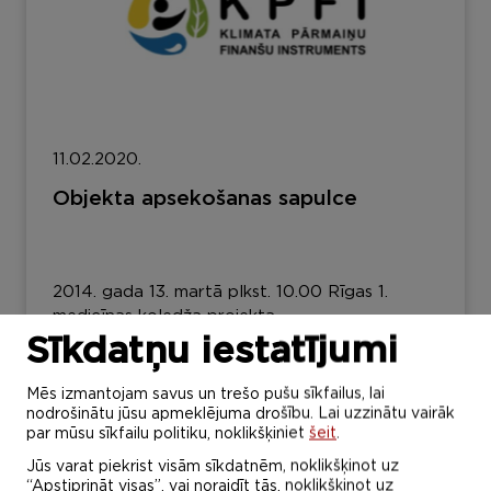
11.02.2020.
Objekta apsekošanas sapulce
2014. gada 13. martā plkst. 10.00 Rīgas 1.
medicīnas koledža projekta
„Energoefektivitātes paaugstināšana Rīgas 1....
Sīkdatņu iestatījumi
Lasīt vairāk
Mēs izmantojam savus un trešo pušu sīkfailus, lai
nodrošinātu jūsu apmeklējuma drošību. Lai uzzinātu vairāk
par mūsu sīkfailu politiku, noklikšķiniet
šeit
.
Jūs varat piekrist visām sīkdatnēm, noklikšķinot uz
“Apstiprināt visas”, vai noraidīt tās, noklikšķinot uz