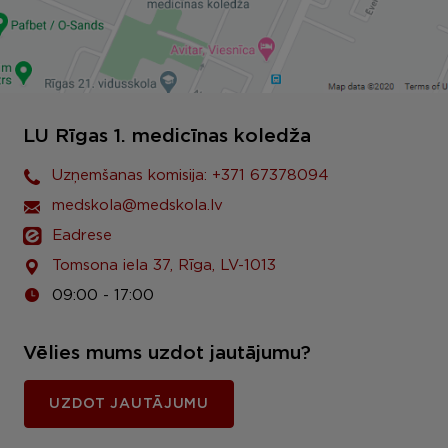
LU Rīgas 1. medicīnas koledža
Uzņemšanas komisija: +371 67378094
medskola@medskola.lv
Eadrese
Tomsona iela 37, Rīga, LV-1013
09:00 - 17:00
Vēlies mums uzdot jautājumu?
UZDOT JAUTĀJUMU