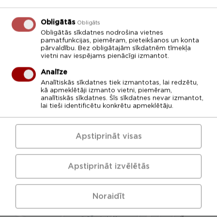
programma
“Farmakoterapeitiskās
Obligātās
Obligāts
konsultācijas
Obligātās sīkdatnes nodrošina vietnes
pacientiem ar
pamatfunkcijas, piemēram, pieteikšanos un konta
pārvaldību. Bez obligātajām sīkdatnēm tīmekļa
hroniskām slimībām”
vietni nav iespējams pienācīgi izmantot.
Tomsona iela 37, Rīga
Analīze
Apmācības
Analītiskās sīkdatnes tiek izmantotas, lai redzētu,
kā apmeklētāji izmanto vietni, piemēram,
analītiskās sīkdatnes. Šīs sīkdatnes nevar izmantot,
lai tieši identificētu konkrētu apmeklētāju.
Apstiprināt visas
Apstiprināt izvēlētās
Noraidīt