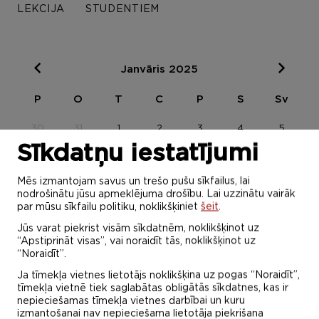
LEKCIJA
STUDENTIEM
Janvāris 2025
P
O
T
C
P
S
Sv
30
31
1
2
3
4
5
Sīkdatņu iestatījumi
6
7
8
9
10
11
12
Mēs izmantojam savus un trešo pušu sīkfailus, lai
13
14
15
16
17
18
19
nodrošinātu jūsu apmeklējuma drošību. Lai uzzinātu vairāk
par mūsu sīkfailu politiku, noklikšķiniet
šeit
.
20
21
22
23
24
25
26
Jūs varat piekrist visām sīkdatnēm, noklikšķinot uz
“Apstiprināt visas”, vai noraidīt tās, noklikšķinot uz
27
28
29
30
31
1
2
“Noraidīt”.
Ja tīmekļa vietnes lietotājs noklikšķina uz pogas “Noraidīt”,
31 - 01 FEB
tīmekļa vietnē tiek saglabātas obligātās sīkdatnes, kas ir
nepieciešamas tīmekļa vietnes darbībai un kuru
ESF mācību
izmantošanai nav nepieciešama lietotāja piekrišana