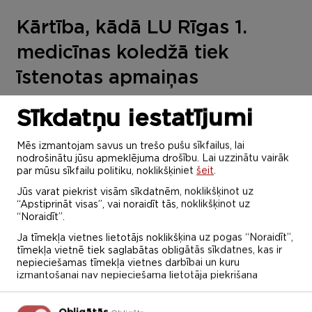
Kārtība, kādā LU Rīgas 1.
medicīnas koledžā tiek
īstenotas apmaiņas
programmas
Sīkdatņu iestatījumi
Mēs izmantojam savus un trešo pušu sīkfailus, lai
nodrošinātu jūsu apmeklējuma drošību. Lai uzzinātu vairāk
par mūsu sīkfailu politiku, noklikšķiniet
šeit
.
Jūs varat piekrist visām sīkdatnēm, noklikšķinot uz
“Apstiprināt visas”, vai noraidīt tās, noklikšķinot uz
“Noraidīt”.
Ja tīmekļa vietnes lietotājs noklikšķina uz pogas “Noraidīt”,
tīmekļa vietnē tiek saglabātas obligātās sīkdatnes, kas ir
nepieciešamas tīmekļa vietnes darbībai un kuru
izmantošanai nav nepieciešama lietotāja piekrišana