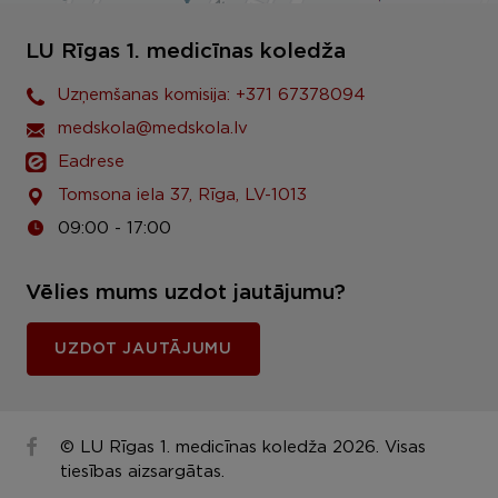
LU Rīgas 1. medicīnas koledža
Uzņemšanas komisija: +371 67378094
medskola@medskola.lv
Eadrese
Tomsona iela 37, Rīga, LV-1013
09:00 - 17:00
Vēlies mums uzdot jautājumu?
UZDOT JAUTĀJUMU
© LU Rīgas 1. medicīnas koledža 2026. Visas
tiesības aizsargātas.