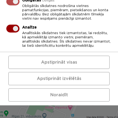
Obligātās
Obligāts
27.04.2026.
Obligātās sīkdatnes nodrošina vietnes
pamatfunkcijas, piemēram, pieteikšanos un konta
pārvaldību. Bez obligātajām sīkdatnēm tīmekļa
Kārtība, kādā LU Rīgas 1. medicīnas koledžā
vietni nav iespējams pienācīgi izmantot.
tiek īstenotas apmaiņas programmas
Analīze
Analītiskās sīkdatnes tiek izmantotas, lai redzētu,
ATPAKAĻ
kā apmeklētāji izmanto vietni, piemēram,
analītiskās sīkdatnes. Šīs sīkdatnes nevar izmantot,
lai tieši identificētu konkrētu apmeklētāju.
Apstiprināt visas
Apstiprināt izvēlētās
Noraidīt