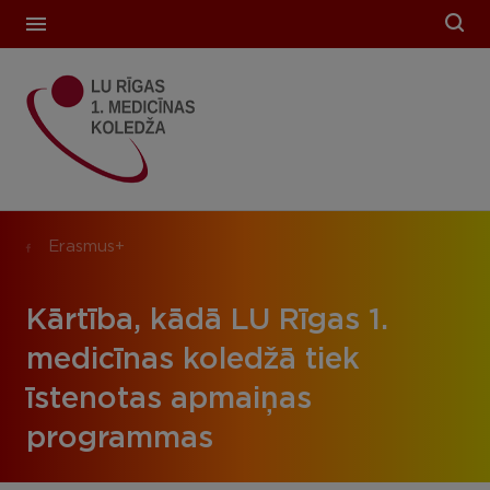
Erasmus+
Kārtība, kādā LU Rīgas 1.
medicīnas koledžā tiek
īstenotas apmaiņas
programmas