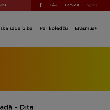
+A
Latviešu
English
A
iskā sadarbība
Par koledžu
Erasmus+
adā – Dita