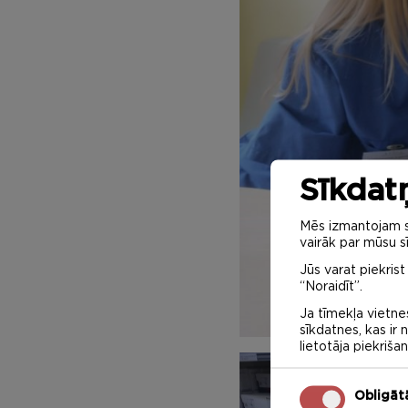
Sīkdatņ
Mēs izmantojam sa
vairāk par mūsu sī
Jūs varat piekrist
“Noraidīt”.
Ja tīmekļa vietnes
sīkdatnes, kas ir
lietotāja piekriša
Obligāt