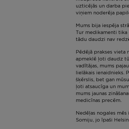
uzticējās un darba pie
viņiem noderēja papil
Mums bija iespēja str
Tur medikamenti tika ga
tādu daudzi nav redzē
Pēdējā prakses vieta m
apmeklē ļoti daudz tūr
vadītājas, mums pajau
lielākais ienaidnieks.
šķērslis, bet gan mūsu
ļoti atsaucīga un mums
mums jaunas zināšana
medicīnas precēm.
Nedēļas nogales mēs i
Somiju, jo īpaši Helsi