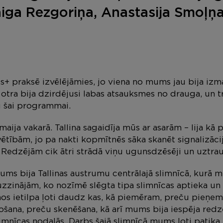
iga Rezgoriņa, Anastasija Smoļņ
s+ praksē izvēlējāmies, jo viena no mums jau bija izm
ra bija dzirdējusi labas atsauksmes no drauga, un t
u šai programmai.
 maija vakarā. Tallina sagaidīja mūs ar asarām – lija kā
ētībām, jo pa nakti kopmītnēs sāka skanēt signalizācija
Redzējām cik ātri strādā viņu ugunsdzēsēji un uztr
ums bija Tallinas austrumu centrālajā slimnīcā, kurā 
zzinājām, ko nozīmē slēgta tipa slimnīcas aptieka un 
s ietilpa ļoti daudz kas, kā piemēram, preču pieņem
ošana, preču skenēšana, kā arī mums bija iespēja redz
mnīcas nodaļās. Darbs šajā slimnīcā mums ļoti patika,