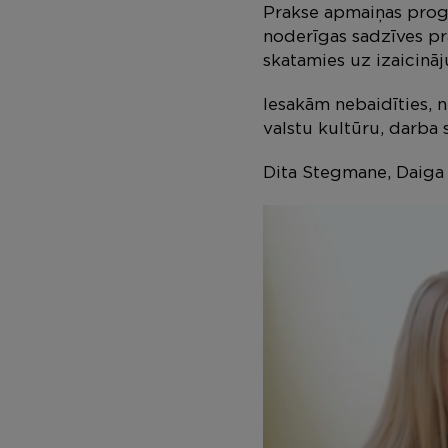
Prakse apmaiņas progr
noderīgas sadzīves pr
skatamies uz izaicinā
Iesakām nebaidīties, n
valstu kultūru, darba 
Dita Stegmane, Daiga