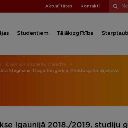
Aktualitātes
Kontakti
ējas
Studentiem
Tālākizglītība
Starptaut
Erasmus+ studentu pieredze
 Dita Stegmane, Daiga Rezgoriņa, Anastasija Smoļņakova
se Igaunijā 2018./2019. studiju g