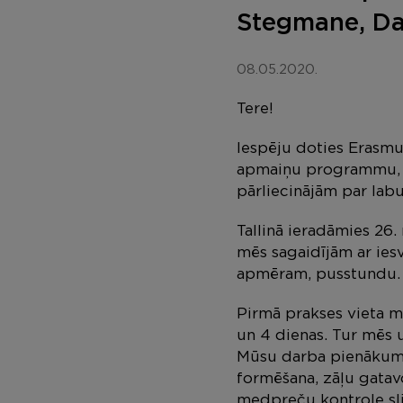
Stegmane, Da
08.05.2020.
Tere!
Iespēju doties Erasmu
apmaiņu programmu, ot
pārliecinājām par lab
Tallinā ieradāmies 26.
mēs sagaidījām ar iesv
apmēram, pusstundu. 
Pirmā prakses vieta m
un 4 dienas. Tur mēs u
Mūsu darba pienākumo
formēšana, zāļu gatav
medpreču kontrole sli