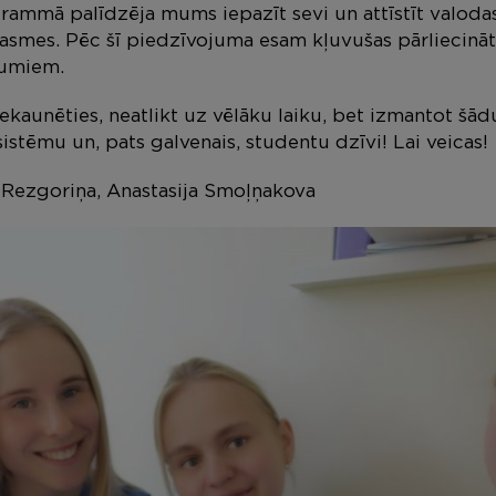
ammā palīdzēja mums iepazīt sevi un attīstīt valodas
asmes. Pēc šī piedzīvojuma esam kļuvušas pārliecināt
jumiem.
ekaunēties, neatlikt uz vēlāku laiku, bet izmantot šād
sistēmu un, pats galvenais, studentu dzīvi! Lai veicas!
 Rezgoriņa, Anastasija Smoļņakova