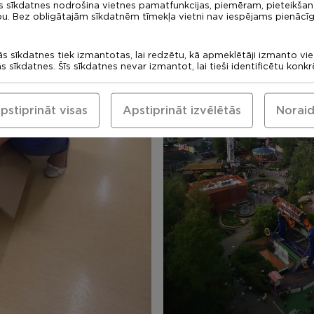
s sīkdatnes nodrošina vietnes pamatfunkcijas, piemēram, pieteikša
bu. Bez obligātajām sīkdatnēm tīmekļa vietni nav iespējams pienācīg
ās sīkdatnes tiek izmantotas, lai redzētu, kā apmeklētāji izmanto vi
ās sīkdatnes. Šīs sīkdatnes nevar izmantot, lai tieši identificētu konk
pstiprināt visas
Apstiprināt izvēlētās
Noraid