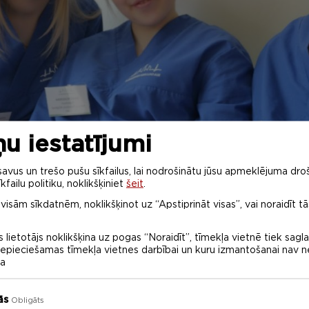
u iestatījumi
vus un trešo pušu sīkfailus, lai nodrošinātu jūsu apmeklējuma droš
kfailu politiku, noklikšķiniet
šeit
.
 visām sīkdatnēm, noklikšķinot uz “Apstiprināt visas”, vai noraidīt tā
 lietotājs noklikšķina uz pogas “Noraidīt”, tīmekļa vietnē tiek sagl
 nepieciešamas tīmekļa vietnes darbībai un kuru izmantošanai nav
na
ās
Obligāts