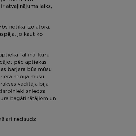
r atvaļinājuma laiks,
bs notika izolatorā.
espēja, jo kaut ko
aptieka Tallinā, kuru
icājot pēc aptiekas
odas barjera būs mūsu
arjera nebija mūsu
rakses vadītāja bija
 darbinieki sniedza
ura bagātinātājiem un
 kā arī nedaudz