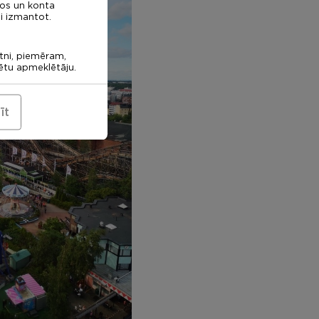
nos un konta
i izmantot.
etni, piemēram,
rētu apmeklētāju.
īt