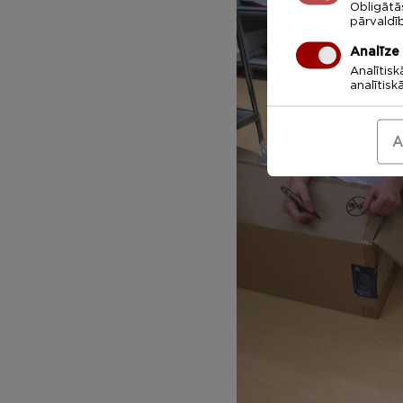
Obligātā
pārvaldī
Analīze
Analītisk
analītisk
A