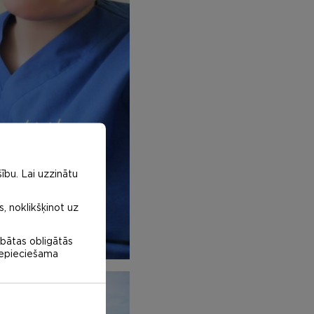
ību. Lai uzzinātu
s, noklikšķinot uz
abātas obligātās
 nepieciešama