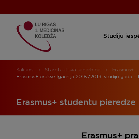
Studiju iesp
Sākums
Starptautiskā sadarbība
Erasmus+
Erasmus+ prakse Igaunijā 2018./2019. studiju gadā –
Erasmus+ studentu pieredze
Erasmus+ prak