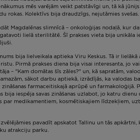
nākumus mēs varējām veikt patstāvīgi un, tā kā jūnijs i
du rokas. Kolektīvs bija draudzīgs, nejutāmies svešas.
ādāt Magdalēnas slimnīcā – onkoloģijas nodaļā, kur dar
tavoti lielā sterilitātē. Šī prakses vieta bija unikāla i
juši.
ums bija lielveikala aptieka Viru Keskus. Tā ir lielākā 
istu. Pirmā prakses diena bija visai interesanta, jo va
tāja – "Kam domātas šīs zāles?" un, kā sapratām, val
 Pamazām, sākot darbu aptiekā, izrādījās, ka valodas b
 zināšanas farmaceitiskajā aprūpē un farmakoloģijā. P
 bija iespēja savas zināšanas uzlabot, jo katru dienu
s par medikamentiem, kosmētiskajiem līdzekļiem, uzt
zvēlējāmies pavadīt apskatot Tallinu un tās apkārtni,
nku atrakciju parku.