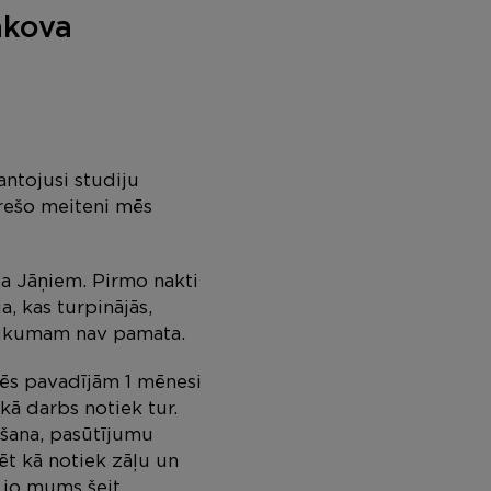
akova
antojusi studiju
rešo meiteni mēs
 pa Jāņiem. Pirmo nakti
, kas turpinājās,
aukumam nav pamata.
mēs pavadījām 1 mēnesi
kā darbs notiek tur.
šana, pasūtījumu
ēt kā notiek zāļu un
 jo mums šeit