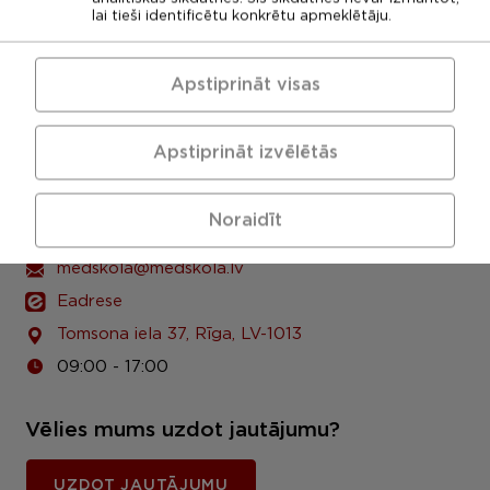
lai tieši identificētu konkrētu apmeklētāju.
Apstiprināt visas
Apstiprināt izvēlētās
LU Rīgas 1. medicīnas koledža
Noraidīt
Uzņemšanas komisija: +371 67378094
medskola@medskola.lv
Eadrese
Tomsona iela 37, Rīga, LV-1013
09:00 - 17:00
Vēlies mums uzdot jautājumu?
UZDOT JAUTĀJUMU