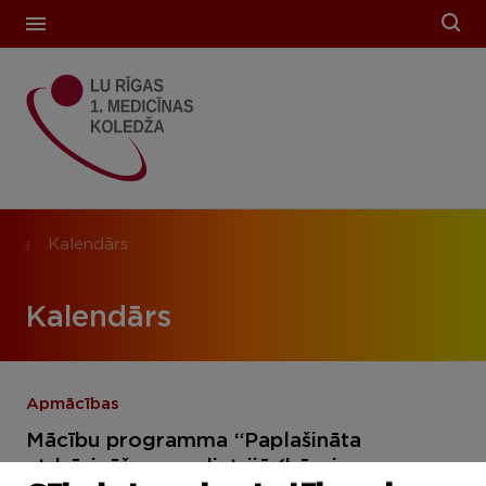
Kalendārs
Kalendārs
Apmācības
Mācību programma “Paplašināta
atdzīvināšana pediatrijā (bērni un