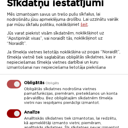
Sīkdatņu iestatījumi
jaundzimušie): pirmsslimnīcas un slimnīcas
etaps (PALS)”
Mēs izmantojam savus un trešo pušu sīkfailus, lai
nodrošinātu jūsu apmeklējuma drošību. Lai uzzinātu vairāk
Datums un laiks
par mūsu sīkfailu politiku, noklikšķiniet
šeit
.
16.janvāris, 2026
-
17.janvāris, 2026
Jūs varat piekrist visām sīkdatnēm, noklikšķinot uz
09:00-16:10
“Apstiprināt visas”, vai noraidīt tās, noklikšķinot uz
“Noraidīt”.
Vieta
Ja tīmekļa vietnes lietotājs noklikšķina uz pogas “Noraidīt”,
Tomsona iela 37, Rīga
tīmekļa vietnē tiek saglabātas obligātās sīkdatnes, kas ir
nepieciešamas tīmekļa vietnes darbībai un kuru
izmantošanai nav nepieciešama lietotāja piekrišana
ATPAKAĻ
Obligātās
Obligāts
Obligātās sīkdatnes nodrošina vietnes
pamatfunkcijas, piemēram, pieteikšanos un konta
pārvaldību. Bez obligātajām sīkdatnēm tīmekļa
vietni nav iespējams pienācīgi izmantot.
Analīze
Analītiskās sīkdatnes tiek izmantotas, lai redzētu,
kā apmeklētāji izmanto vietni, piemēram,
analītiskās sīkdatnes. Šīs sīkdatnes nevar izmantot,